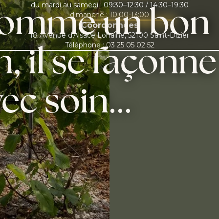
omme
un
bon
du mardi au samedi : 09:30–12:30 / 14:30–19:30
dimanche : 10:00-13:00
Coordonnées
18 Avenue d'Alsace Lorraine, 52100 Saint-Dizier
n,
il
se
façonne
Téléphone :
03 25 05 02 52
vec
soin...