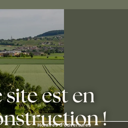
e
site
est
en
onstruction
!
Horaires d'ouvertures