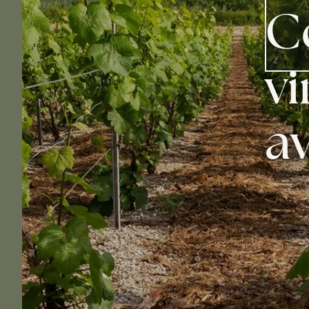
C
vi
a